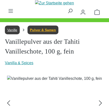
Zum Hauptinhalt springen
Waren
Vanille
Pulver & Samen
Vanillepulver aus der Tahiti
Vanilleschote, 100 g, fein
Vanilla & Spices
Bildergalerie überspringen