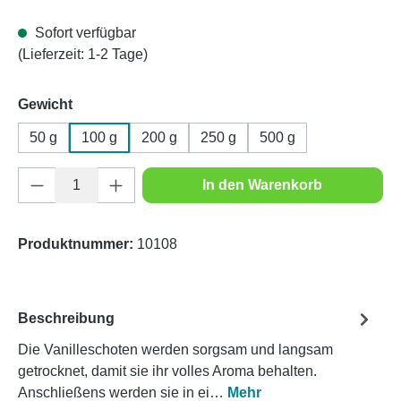
Sofort verfügbar
(Lieferzeit: 1-2 Tage)
auswählen
Gewicht
50 g
100 g
200 g
250 g
500 g
Produkt Anzahl: Gib den gewünschten Wert e
In den Warenkorb
Produktnummer:
10108
Beschreibung
Die Vanilleschoten werden sorgsam und langsam
getrocknet, damit sie ihr volles Aroma behalten.
Anschließens werden sie in ei…
Mehr