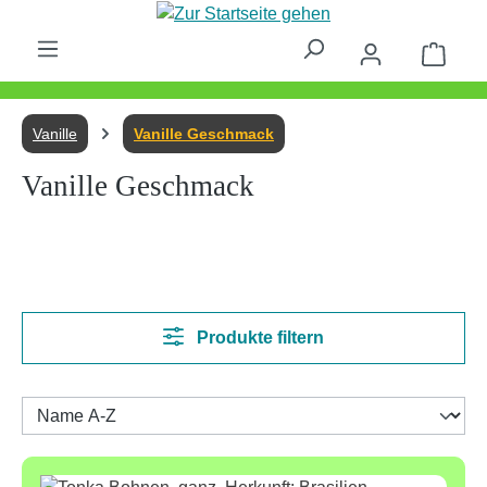
Zum Hauptinhalt springen
Waren
Vanille
Vanille Geschmack
Vanille Geschmack
Produkte filtern