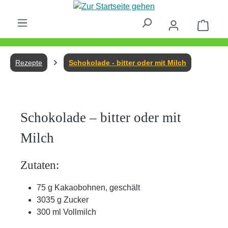
Zum Hauptinhalt springen
Waren
Rezepte
Schokolade - bitter oder mit Milch
Schokolade – bitter oder mit
Milch
Zutaten:
75 g Kakaobohnen, geschält
3035 g Zucker
300 ml Vollmilch