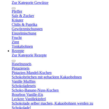
Zur Kategorie Gewürze
Pfeffer
Salz & Zucker
Kräuter
Chilis & Paprika
Gewürzmischungen
Einzelmischung
Frucht
Zimt
Tonkabohnen
Rezepte
Zur Kategorie Rezepte
Haselnusseis
Pistazieneis
Pistazien-Mandel-Kuchen
Schokobrötchen mit gehackten Kakaobohnen
Vanille Muffins
Schokoladeneis
Schoko-Banane-Nuss-Kuchen
Bourbon Vanille-Eis
Leckere Vanillekipferl
Schokolade selber machen, Kakaobohnen werden zu
Schokolade!