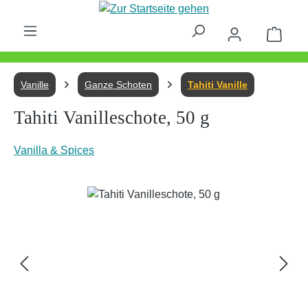
Zum Hauptinhalt springen
Waren
Vanille
Ganze Schoten
Tahiti Vanille
Tahiti Vanilleschote, 50 g
Vanilla & Spices
Bildergalerie überspringen