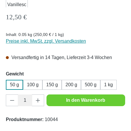
Regulärer Preis:
12,50 €
Inhalt:
0.05 kg
(250,00 € / 1 kg)
Preise inkl. MwSt. zzgl. Versandkosten
Versandfertig in 14 Tagen, Lieferzeit 3-4 Wochen
auswählen
Gewicht
50 g
100 g
150 g
200 g
500 g
1 kg
Produkt Anzahl: Gib den gewünschten Wert e
In den Warenkorb
Produktnummer:
10044