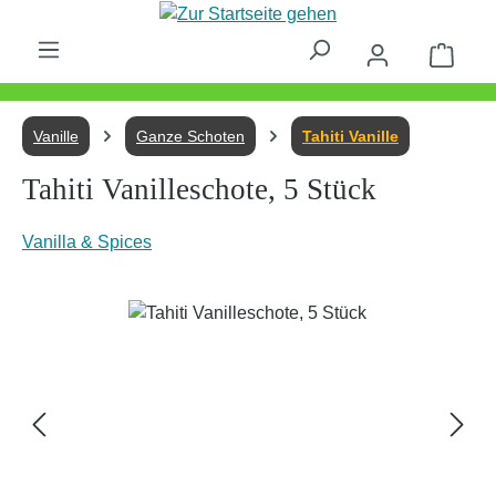
Zum Hauptinhalt springen
Waren
Vanille
Ganze Schoten
Tahiti Vanille
Tahiti Vanilleschote, 5 Stück
Vanilla & Spices
Bildergalerie überspringen