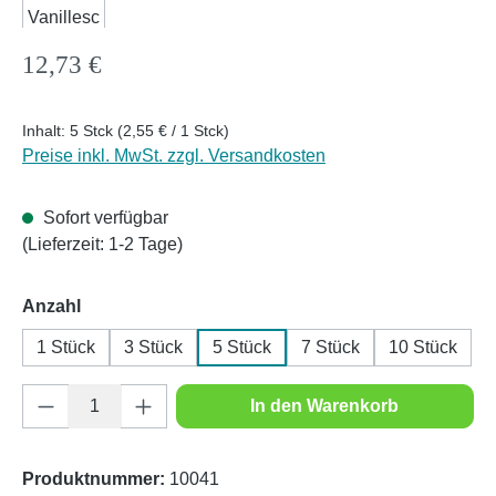
Regulärer Preis:
12,73 €
Inhalt:
5 Stck
(2,55 € / 1 Stck)
Preise inkl. MwSt. zzgl. Versandkosten
Sofort verfügbar
(Lieferzeit: 1-2 Tage)
auswählen
Anzahl
1 Stück
3 Stück
5 Stück
7 Stück
10 Stück
Produkt Anzahl: Gib den gewünschten Wert e
In den Warenkorb
Produktnummer:
10041