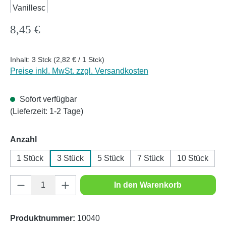
Regulärer Preis:
8,45 €
Inhalt:
3 Stck
(2,82 € / 1 Stck)
Preise inkl. MwSt. zzgl. Versandkosten
Sofort verfügbar
(Lieferzeit: 1-2 Tage)
auswählen
Anzahl
1 Stück
3 Stück
5 Stück
7 Stück
10 Stück
Produkt Anzahl: Gib den gewünschten Wert e
In den Warenkorb
Produktnummer:
10040