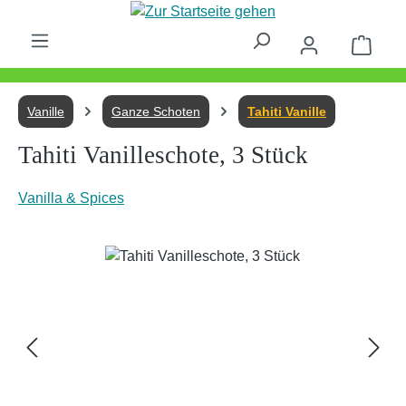
Zum Hauptinhalt springen
Waren
Vanille
Ganze Schoten
Tahiti Vanille
Tahiti Vanilleschote, 3 Stück
Vanilla & Spices
Bildergalerie überspringen