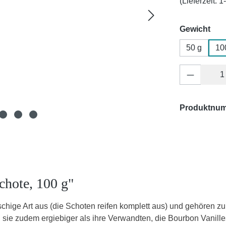
(Lieferzeit: 
aus
Gewicht
50 g
10
Produkt 
Produktnu
chote, 100 g"
eischige Art aus (die Schoten reifen komplett aus) und gehören z
 sie zudem ergiebiger als ihre Verwandten, die Bourbon Vanill