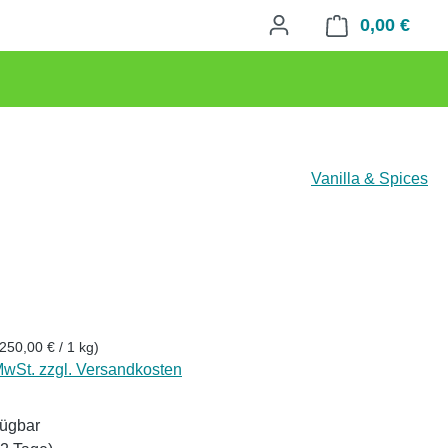
0,00 €
Waren
Vanilla & Spices
eis:
(250,00 € / 1 kg)
 MwSt. zzgl. Versandkosten
fügbar