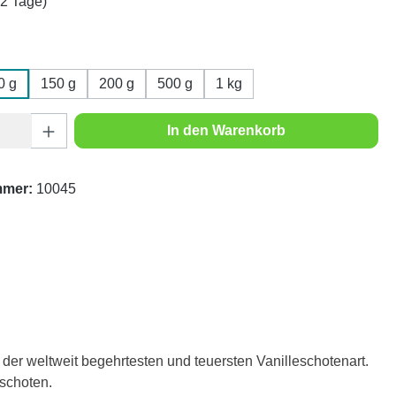
1-2 Tage)
wählen
0 g
150 g
200 g
500 g
1 kg
Anzahl: Gib den gewünschten Wert ein oder
In den Warenkorb
mmer:
10045
u der weltweit begehrtesten und teuersten Vanilleschotenart.
eschoten.