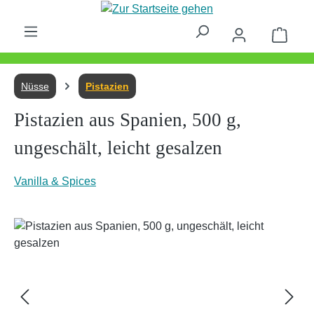
Zum Hauptinhalt springen
Waren
Nüsse
Pistazien
Pistazien aus Spanien, 500 g,
ungeschält, leicht gesalzen
Vanilla & Spices
Bildergalerie überspringen