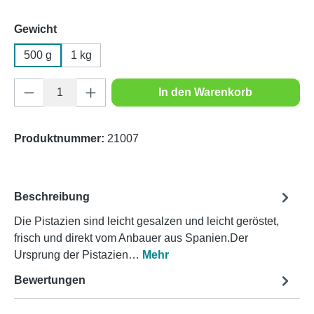
auswählen
Gewicht
500 g
1 kg
Produkt Anzahl: Gib den gewünschten Wert e
In den Warenkorb
Produktnummer:
21007
Beschreibung
Die Pistazien sind leicht gesalzen und leicht geröstet,
frisch und direkt vom Anbauer aus Spanien.Der
Ursprung der Pistazien…
Mehr
Bewertungen