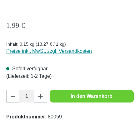
Regulärer Preis:
1,99 €
Inhalt:
0.15 kg
(13,27 € / 1 kg)
Preise inkl. MwSt. zzgl. Versandkosten
Sofort verfügbar
(Lieferzeit: 1-2 Tage)
Produkt Anzahl: Gib den gewünschten Wert e
In den Warenkorb
Produktnummer:
80059