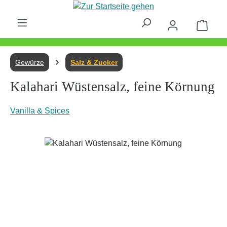
Zum Hauptinhalt springen
Waren
Gewürze
Salz & Zucker
Kalahari Wüstensalz, feine Körnung
Vanilla & Spices
Bildergalerie überspringen