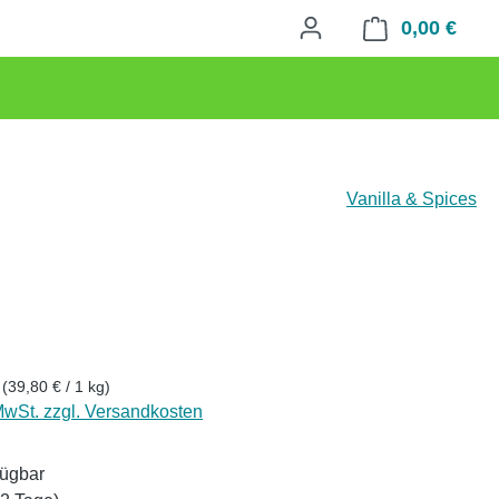
0,00 €
Waren
Vanilla & Spices
eis:
g
(39,80 € / 1 kg)
 MwSt. zzgl. Versandkosten
fügbar