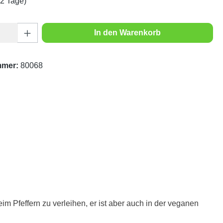
1-2 Tage)
Anzahl: Gib den gewünschten Wert ein oder
In den Warenkorb
mmer:
80068
m Pfeffern zu verleihen, er ist aber auch in der veganen