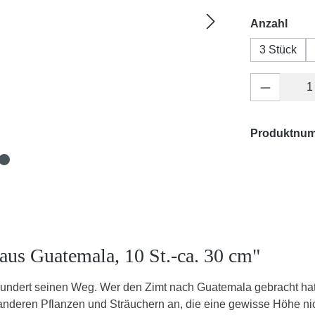
ausw
Anzahl
3 Stück
Produkt 
Produktnu
aus Guatemala, 10 St.-ca. 30 cm"
hundert seinen Weg. Wer den Zimt nach Guatemala gebracht ha
d anderen Pflanzen und Sträuchern an, die eine gewisse Höhe ni