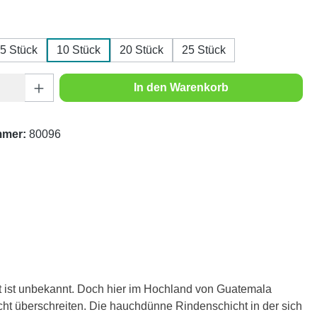
ählen
5 Stück
10 Stück
20 Stück
25 Stück
Anzahl: Gib den gewünschten Wert ein oder
In den Warenkorb
mmer:
80096
t ist unbekannt. Doch hier im Hochland von Guatemala
cht überschreiten. Die hauchdünne Rindenschicht in der sich