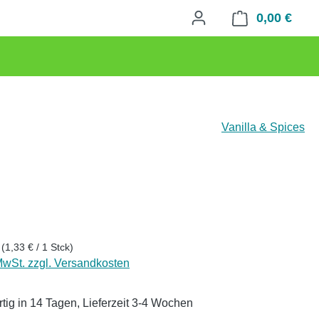
0,00 €
Waren
Vanilla & Spices
eis:
k
(1,33 € / 1 Stck)
 MwSt. zzgl. Versandkosten
tig in 14 Tagen, Lieferzeit 3-4 Wochen