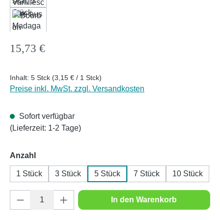
Regulärer Preis:
15,73 €
Inhalt:
5 Stck
(3,15 € / 1 Stck)
Preise inkl. MwSt. zzgl. Versandkosten
Sofort verfügbar
(Lieferzeit: 1-2 Tage)
auswählen
Anzahl
1 Stück
3 Stück
5 Stück
7 Stück
10 Stück
Produkt Anzahl: Gib den gewünschten Wert e
In den Warenkorb