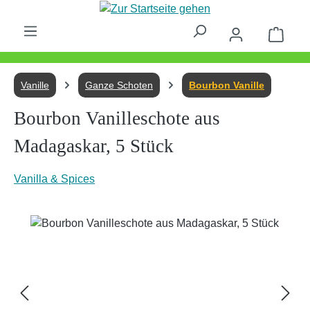
Zum Hauptinhalt springen
Waren
Vanille
Ganze Schoten
Bourbon Vanille
Bourbon Vanilleschote aus
Madagaskar, 5 Stück
Vanilla & Spices
Bildergalerie überspringen