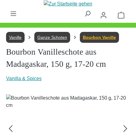
Zum Hauptinhalt springen
Waren
Vanille
Ganze Schoten
Bourbon Vanille
Bourbon Vanilleschote aus
Madagaskar, 150 g, 17-20 cm
Vanilla & Spices
Bildergalerie überspringen