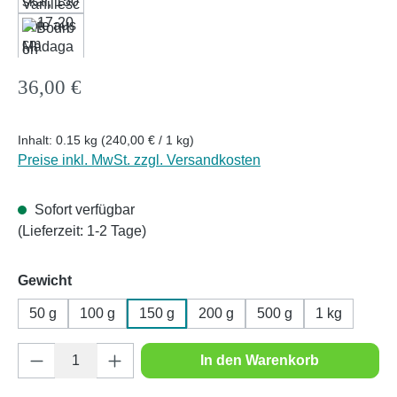
Regulärer Preis:
36,00 €
Inhalt:
0.15 kg
(240,00 € / 1 kg)
Preise inkl. MwSt. zzgl. Versandkosten
Sofort verfügbar
(Lieferzeit: 1-2 Tage)
auswählen
Gewicht
50 g
100 g
150 g
200 g
500 g
1 kg
Produkt Anzahl: Gib den gewünschten Wert e
In den Warenkorb