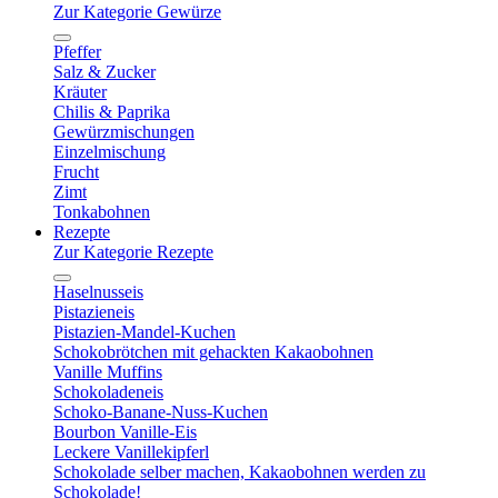
Zur Kategorie Gewürze
Pfeffer
Salz & Zucker
Kräuter
Chilis & Paprika
Gewürzmischungen
Einzelmischung
Frucht
Zimt
Tonkabohnen
Rezepte
Zur Kategorie Rezepte
Haselnusseis
Pistazieneis
Pistazien-Mandel-Kuchen
Schokobrötchen mit gehackten Kakaobohnen
Vanille Muffins
Schokoladeneis
Schoko-Banane-Nuss-Kuchen
Bourbon Vanille-Eis
Leckere Vanillekipferl
Schokolade selber machen, Kakaobohnen werden zu
Schokolade!