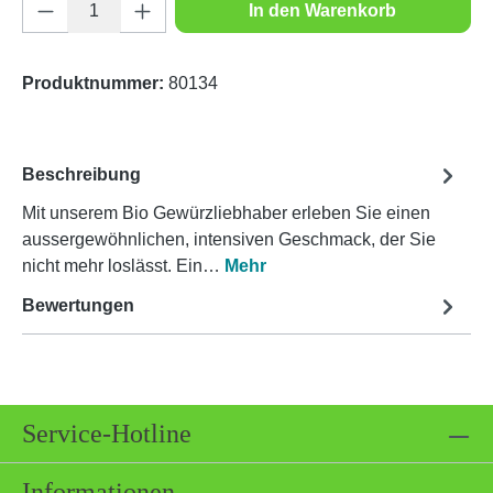
Produkt Anzahl: Gib den gewünschten Wert e
In den Warenkorb
Produktnummer:
80134
Beschreibung
Mit unserem Bio Gewürzliebhaber erleben Sie einen
aussergewöhnlichen, intensiven Geschmack, der Sie
nicht mehr loslässt. Ein…
Mehr
Bewertungen
Service-Hotline
Informationen