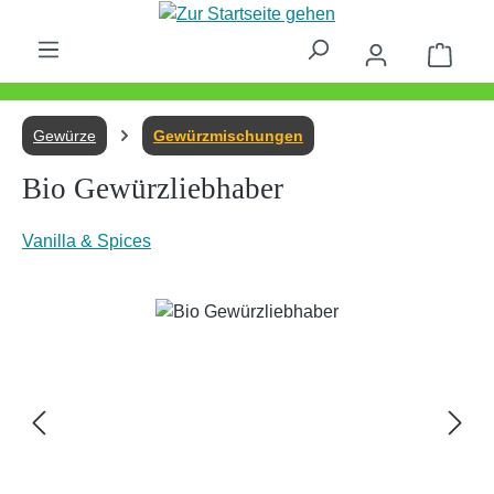
Zum Hauptinhalt springen
Waren
Gewürze
Gewürzmischungen
Bio Gewürzliebhaber
Vanilla & Spices
Bildergalerie überspringen