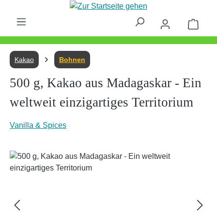
Zum Hauptinhalt springen
Waren
Kakao
Bohnen
500 g, Kakao aus Madagaskar - Ein
weltweit einzigartiges Territorium
Vanilla & Spices
Bildergalerie überspringen