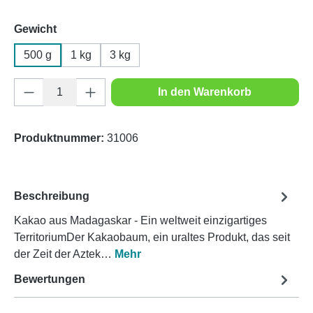
auswählen
Gewicht
500 g
1 kg
3 kg
Produkt Anzahl: Gib den gewünschten Wert e
In den Warenkorb
Produktnummer:
31006
Beschreibung
Kakao aus Madagaskar - Ein weltweit einzigartiges
TerritoriumDer Kakaobaum, ein uraltes Produkt, das seit
der Zeit der Aztek…
Mehr
Bewertungen